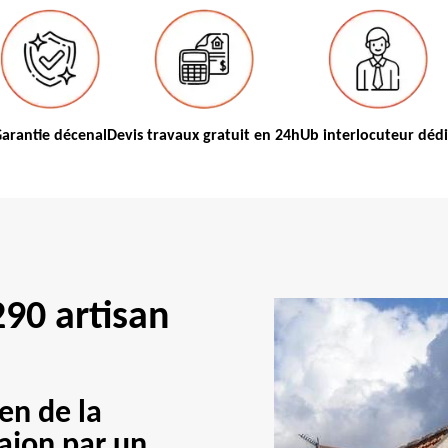
arantie décenal
Devis travaux gratuit en 24h
Ub interlocuteur déd
90 artisan
ien de la
ajon par un