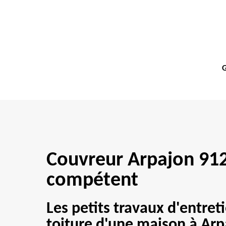
G
Couvreur Arpajon 912
compétent
Les petits travaux d'entret
toiture d'une maison à Arp