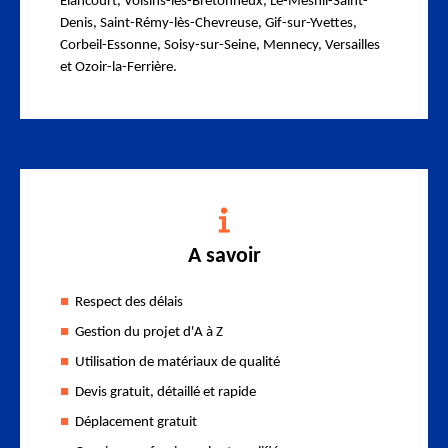
Elancourt, Voisins-les-Bretonneux, Le-Mesnil-Saint-
Denis, Saint-Rémy-lès-Chevreuse, Gif-sur-Yvettes,
Corbeil-Essonne, Soisy-sur-Seine, Mennecy, Versailles
et Ozoir-la-Ferrière.
A savoir
Respect des délais
Gestion du projet d'A à Z
Utilisation de matériaux de qualité
Devis gratuit, détaillé et rapide
Déplacement gratuit