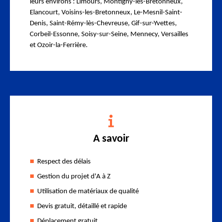
leurs environs : Limours, Montigny-les-Bretonneux,
Elancourt, Voisins-les-Bretonneux, Le-Mesnil-Saint-
Denis, Saint-Rémy-lès-Chevreuse, Gif-sur-Yvettes,
Corbeil-Essonne, Soisy-sur-Seine, Mennecy, Versailles
et Ozoir-la-Ferrière.
A savoir
Respect des délais
Gestion du projet d'A à Z
Utilisation de matériaux de qualité
Devis gratuit, détaillé et rapide
Déplacement gratuit