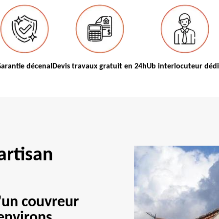
arantie décenal
Devis travaux gratuit en 24h
Ub interlocuteur déd
artisan
'un couvreur
 environs