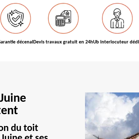
arantie décenal
Devis travaux gratuit en 24h
Ub interlocuteur déd
 Juine
tent
on du toit
 Juine et ses