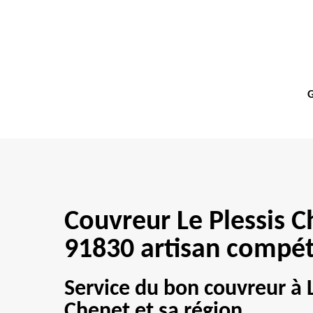
G
Couvreur Le Plessis 
91830 artisan compé
Service du bon couvreur à L
Chenet et sa région