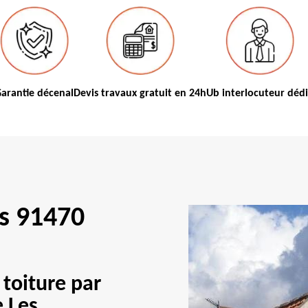
arantie décenal
Devis travaux gratuit en 24h
Ub interlocuteur déd
s 91470
 toiture par
e Les