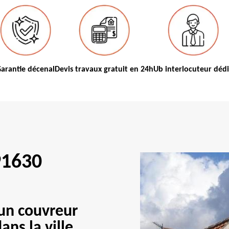
arantie décenal
Devis travaux gratuit en 24h
Ub interlocuteur déd
91630
'un couvreur
ans la ville