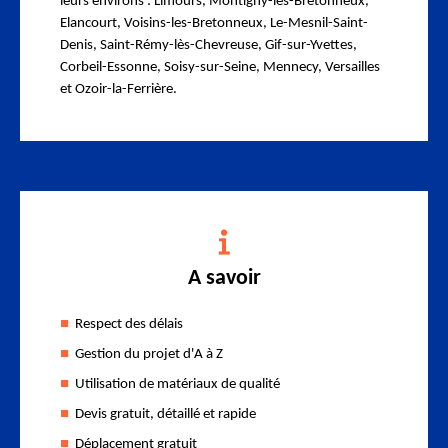
leurs environs : Limours, Montigny-les-Bretonneux,
Elancourt, Voisins-les-Bretonneux, Le-Mesnil-Saint-
Denis, Saint-Rémy-lès-Chevreuse, Gif-sur-Yvettes,
Corbeil-Essonne, Soisy-sur-Seine, Mennecy, Versailles
et Ozoir-la-Ferrière.
A savoir
Respect des délais
Gestion du projet d'A à Z
Utilisation de matériaux de qualité
Devis gratuit, détaillé et rapide
Déplacement gratuit