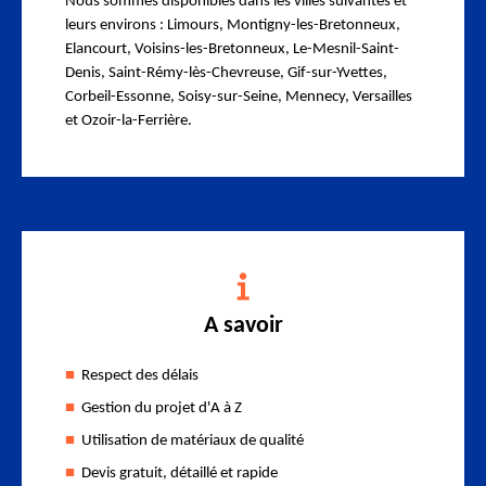
Nous sommes disponibles dans les villes suivantes et
leurs environs : Limours, Montigny-les-Bretonneux,
Elancourt, Voisins-les-Bretonneux, Le-Mesnil-Saint-
Denis, Saint-Rémy-lès-Chevreuse, Gif-sur-Yvettes,
Corbeil-Essonne, Soisy-sur-Seine, Mennecy, Versailles
et Ozoir-la-Ferrière.
A savoir
Respect des délais
Gestion du projet d'A à Z
Utilisation de matériaux de qualité
Devis gratuit, détaillé et rapide