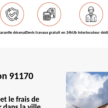
arantie décenal
Devis travaux gratuit en 24h
Ub interlocuteur déd
lon 91170
t le frais de
dans la ville