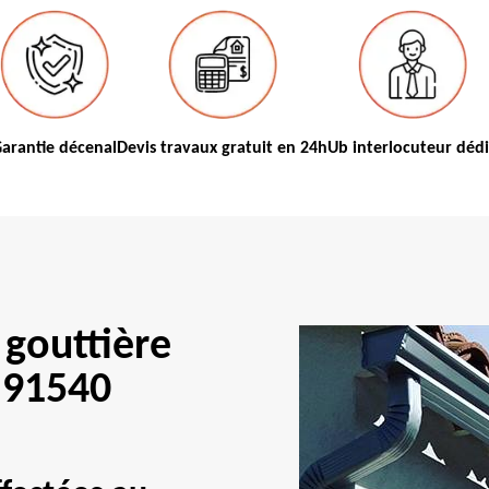
arantie décenal
Devis travaux gratuit en 24h
Ub interlocuteur déd
 gouttière
 91540