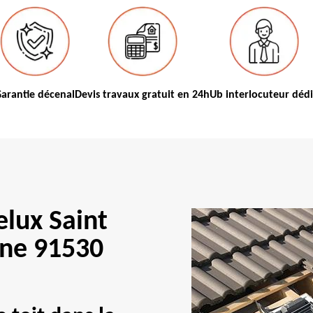
arantie décenal
Devis travaux gratuit en 24h
Ub interlocuteur déd
elux Saint
ne 91530