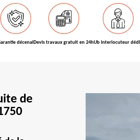
arantie décenal
Devis travaux gratuit en 24h
Ub interlocuteur déd
uite de
1750