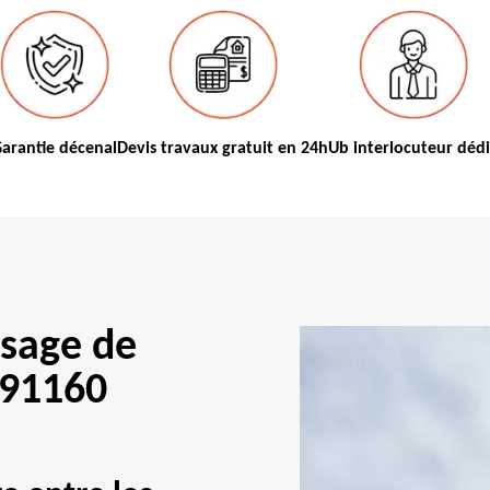
arantie décenal
Devis travaux gratuit en 24h
Ub interlocuteur déd
sage de
s 91160