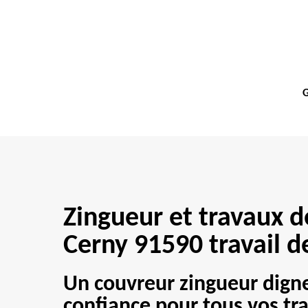
G
Zingueur et travaux d
Cerny 91590 travail d
Un couvreur zingueur dign
confiance pour tous vos tr