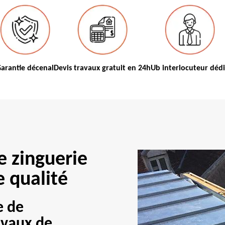
arantie décenal
Devis travaux gratuit en 24h
Ub interlocuteur déd
e zinguerie
e qualité
e de
avaux de