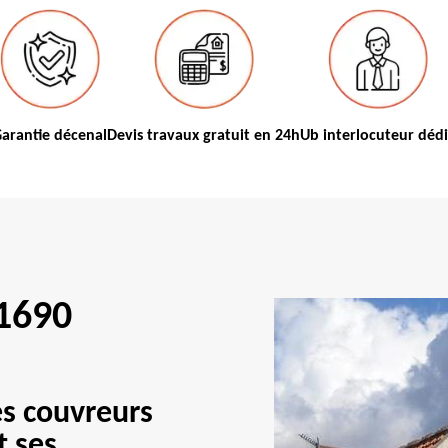
arantie décenal
Devis travaux gratuit en 24h
Ub interlocuteur déd
91690
es couvreurs
t ses